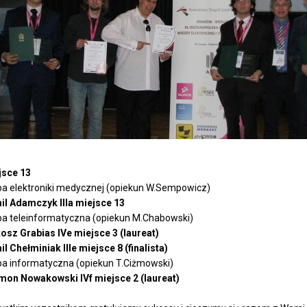
jsce 13
a elektroniki medycznej (
opiekun W.Sempowicz
)
il Adamczyk IIIa miejsce 13
a teleinformatyczna (
opiekun M.Chabowski
)
osz Grabias IVe miejsce 3 (laureat)
l Chełminiak IIIe miejsce 8 (finalista)
pa informatyczna (
opiekun T.Ciżmowski
)
mon Nowakowski IVf miejsce 2 (laureat)