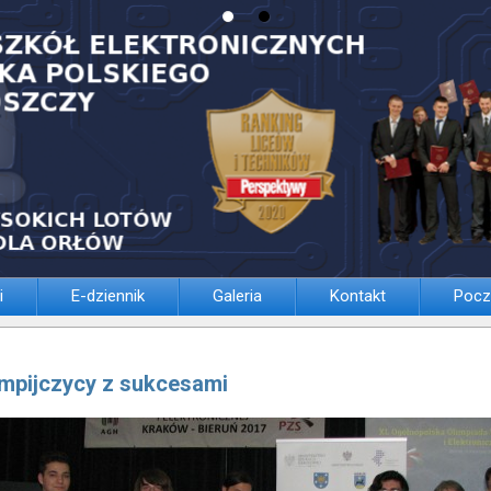
i
E-dziennik
Galeria
Kontakt
Pocz
impijczycy z sukcesami