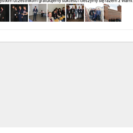
stkim uczestnikom gratulujemy sukcesu i cieszymy się razem z Wami. P