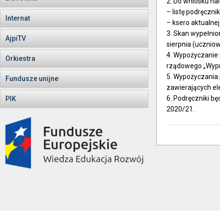
2. Do wniosku na
– listę podręczni
Internat
– ksero aktualne
3. Skan wypełnio
AjpiTV
sierpnia (ucznio
4. Wypożyczanie 
Orkiestra
rządowego „Wypr
5. Wypożyczania
Fundusze unijne
zawierających e
6. Podręczniki b
PIK
2020/21.