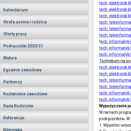
tech. elektronik kl
tech. elektronik k
Kalendarium
tech. elektronik kl
Strefa ucznia i rodzica
tech. teleinforma
tech. teleinforma
Oferty pracy
tech. teleinforma
t
ech. informatyk k
Podręczniki 2020/21
tech. informatyk k
tech. informatyk 
Matura
Technikum na po
tech. elektronik kl
Egzamin zawodowy
tech. elektronik kl
tech. teleinforma
Partnerzy
tech. teleinforma
tech. informatyk
Kształcenie zawodowe
tech. informatyk 
Rada Rodziców
Wypożyczanie p
W ramach program
Referencje
podręczników. W 
1. Wypełnić wnio
Biblioteka