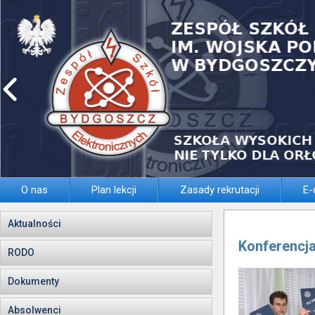
O nas
Plan lekcji
Zasady rekrutacji
E-
Aktualności
Konferencj
RODO
Dokumenty
Absolwenci