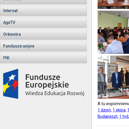
Internat
AjpiTV
Orkiestra
Fundusze unijne
PIK
A tu wspomnienia
1 dzień
,
1 ekipa
,
1
Budapeszt
,
1 tyd